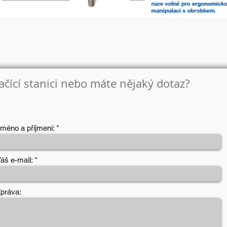
čící stanici nebo máte nějaký dotaz?
méno a příjmení:
áš e-mail:
práva: