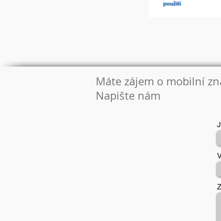
Máte zájem o mobilní zna
Napište nám
J
V
Z